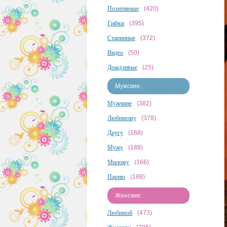
Позитивные
(420)
Гифки
(395)
Старинные
(372)
Видео
(50)
Дождливые
(25)
Мужские:
Мужчине
(382)
Любимому
(378)
Другу
(168)
Мужу
(188)
Милому
(166)
Парню
(188)
Женские:
Любимой
(473)