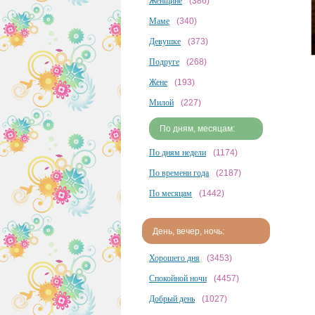
Женщине
(386)
Маме
(340)
Девушке
(373)
Подруге
(268)
Жене
(193)
Милой
(227)
По дням, месяцам:
По дням недели
(1174)
По времени года
(2187)
По месяцам
(1442)
День, вечер, ночь:
Хорошего дня
(3453)
Спокойной ночи
(4457)
Добрый день
(1027)