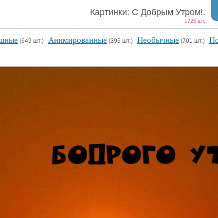
Картинки: С Добрым Утром!.
1725 шт.
шные
Анимированные
Необычные
По
(649 шт.)
(395 шт.)
(701 шт.)