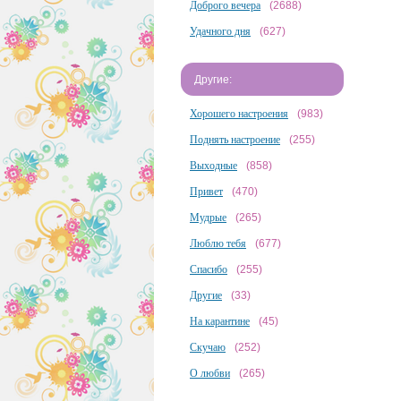
Доброго вечера
(2688)
Удачного дня
(627)
Другие:
Хорошего настроения
(983)
Поднять настроение
(255)
Выходные
(858)
Привет
(470)
Мудрые
(265)
Люблю тебя
(677)
Спасибо
(255)
Другие
(33)
На карантине
(45)
Скучаю
(252)
О любви
(265)