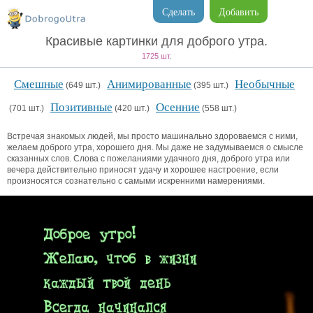
Сделать
Добавить
Красивые картинки для доброго утра.
1725 шт.
Смешные
Анимированные
Необычные
(649 шт.)
(395 шт.)
Позитивные
Осенние
(701 шт.)
(420 шт.)
(558 шт.)
Встречая знакомых людей, мы просто машинально здороваемся с ними,
желаем доброго утра, хорошего дня. Мы даже не задумываемся о смысле
сказанных слов. Слова с пожеланиями удачного дня, доброго утра или
вечера действительно приносят удачу и хорошее настроение, если
произносятся сознательно с самыми искренними намерениями.