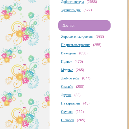
Доброго вечера
(2688)
Удачного дня
(627)
Другие:
Хорошего настроения
(983)
Поднять настроение
(255)
Выходные
(858)
Привет
(470)
Мудрые
(265)
Люблю тебя
(677)
Спасибо
(255)
Другие
(33)
На карантине
(45)
Скучаю
(252)
О любви
(265)