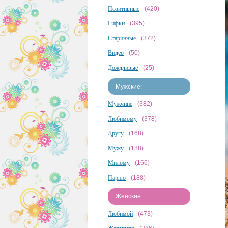
Позитивные
(420)
Гифки
(395)
Старинные
(372)
Видео
(50)
Дождливые
(25)
Мужские:
Мужчине
(382)
Любимому
(378)
Другу
(168)
Мужу
(188)
Милому
(166)
Парню
(188)
Женские:
Любимой
(473)