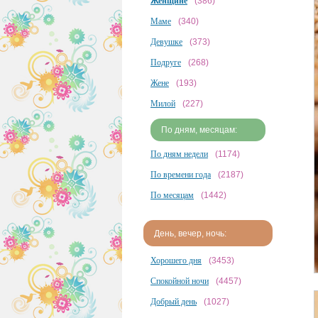
Женщине
(386)
Маме
(340)
Девушке
(373)
Подруге
(268)
Жене
(193)
Милой
(227)
По дням, месяцам:
По дням недели
(1174)
По времени года
(2187)
По месяцам
(1442)
День, вечер, ночь:
Хорошего дня
(3453)
Спокойной ночи
(4457)
Добрый день
(1027)