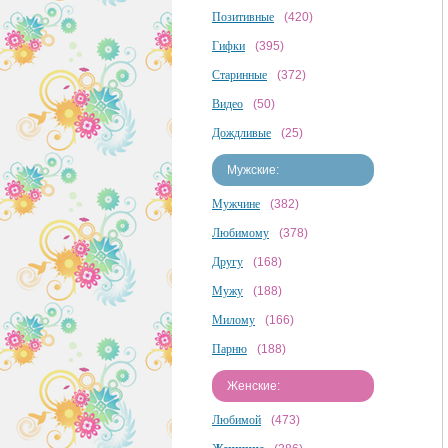
Позитивные
(420)
Гифки
(395)
Старинные
(372)
Видео
(50)
Дождливые
(25)
Мужские:
Мужчине
(382)
Любимому
(378)
Другу
(168)
Мужу
(188)
Милому
(166)
Парню
(188)
Женские:
Любимой
(473)