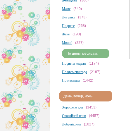
Женщине
(386)
Маме
(340)
Девушке
(373)
Подруге
(268)
Жене
(193)
Милой
(227)
По дням, месяцам:
По дням недели
(1174)
По времени года
(2187)
По месяцам
(1442)
День, вечер, ночь:
Хорошего дня
(3453)
Спокойной ночи
(4457)
Добрый день
(1027)