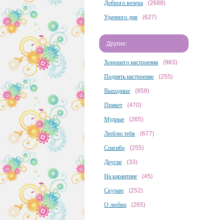
Доброго вечера
(2688)
Удачного дня
(627)
Другие:
Хорошего настроения
(983)
Поднять настроение
(255)
Выходные
(858)
Привет
(470)
Мудрые
(265)
Люблю тебя
(677)
Спасибо
(255)
Другие
(33)
На карантине
(45)
Скучаю
(252)
О любви
(265)