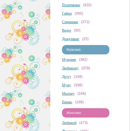
Позитивные
(420)
Гифки
(395)
Старинные
(372)
Видео
(50)
Дождливые
(25)
Мужские:
Мужчине
(382)
Любимому
(378)
Другу
(168)
Мужу
(188)
Милому
(166)
Парню
(188)
Женские:
Любимой
(473)