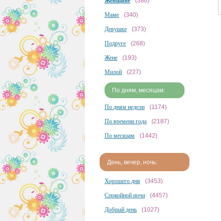
Женщине
(386)
Маме
(340)
Девушке
(373)
Подруге
(268)
Жене
(193)
Милой
(227)
По дням, месяцам:
По дням недели
(1174)
По времени года
(2187)
По месяцам
(1442)
День, вечер, ночь:
Хорошего дня
(3453)
Спокойной ночи
(4457)
Добрый день
(1027)