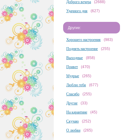
Доброго вечера
(2688)
Удачного дня
(627)
Другие:
Хорошего настроения
(983)
Поднять настроение
(255)
Выходные
(858)
Привет
(470)
Мудрые
(265)
Люблю тебя
(677)
Спасибо
(255)
Другие
(33)
На карантине
(45)
Скучаю
(252)
О любви
(265)