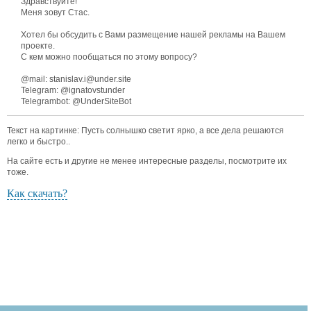
Здравствуйте!
Меня зовут Стас.
Хотел бы обсудить с Вами размещение нашей рекламы на Вашем
проекте.
С кем можно пообщаться по этому вопросу?
@mail: stanislav.i@under.site
Telegram: @ignatovstunder
Telegrambot: @UnderSiteBot
Текст на картинке: Пусть солнышко светит ярко, а все дела решаются
легко и быстро..
На сайте есть и другие не менее интересные разделы, посмотрите их
тоже.
Как скачать?