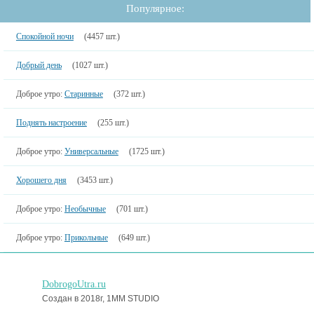
Популярное:
Спокойной ночи
(4457 шт.)
Добрый день
(1027 шт.)
Доброе утро:
Старинные
(372 шт.)
Поднять настроение
(255 шт.)
Доброе утро:
Универсальные
(1725 шт.)
Хорошего дня
(3453 шт.)
Доброе утро:
Необычные
(701 шт.)
Доброе утро:
Прикольные
(649 шт.)
DobrogoUtra.ru
Создан в 2018г, 1MM STUDIO