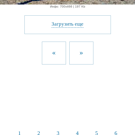
Инфо: 700х466 | 197 Kb
Загрузить еще
«
»
1
2
3
4
5
6