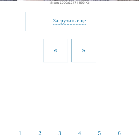
Инфо: 1000х1247 | 800 Kb
Загрузить еще
«
»
1
2
3
4
5
6