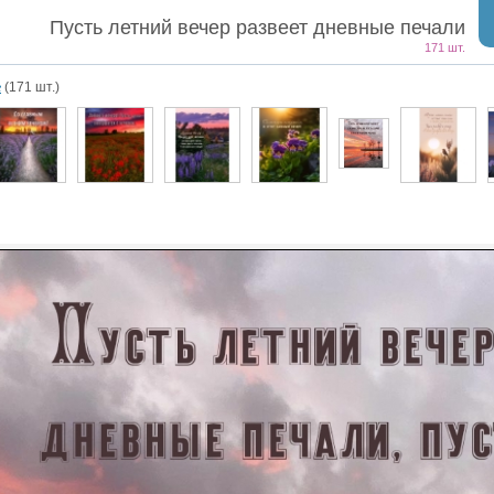
Пусть летний вечер развеет дневные печали
171 шт.
е
(171 шт.)