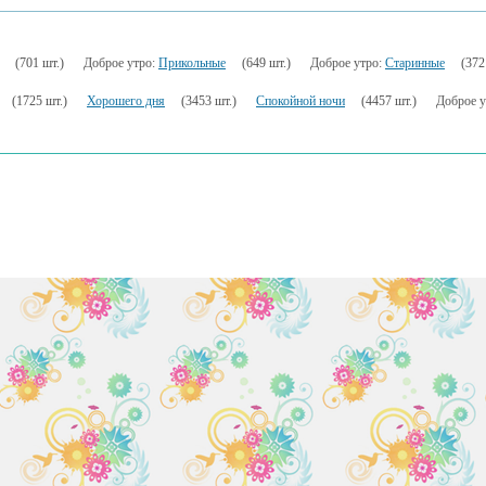
(701 шт.)
Доброе утро:
Прикольные
(649 шт.)
Доброе утро:
Старинные
(372
(1725 шт.)
Хорошего дня
(3453 шт.)
Спокойной ночи
(4457 шт.)
Доброе у