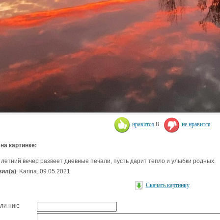
нравится
8
не нравится
 на картинке:
 летний вечер развеет дневные печали, пусть дарит тепло и улыбки родных.
ил(а)
: Karina. 09.05.2021
Скачать картинку
ли ник: