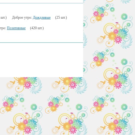
 шт.)
Доброе утро:
Дождливые
(25 шт.)
тро:
Позитивные
(420 шт.)