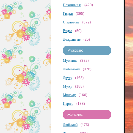
Позитивные
(420)
Гифки
(395)
Старинные
(372)
Видео
(50)
Дождливые
(25)
Мужские:
Мужчине
(382)
Любимому
(378)
Другу
(168)
Мужу
(188)
Милому
(166)
Парню
(188)
Женские:
Любимой
(473)