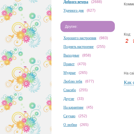
Доброго вечера
(2688)
Комме
Удачного дня
(627)
Другие:
Код:
Хорошего настроения
(983)
Поднять настроение
(255)
Выходные
(858)
Привет
(470)
Мудрые
(265)
На са
Люблю тебя
(677)
Как 
Спасибо
(255)
Другие
(33)
На карантине
(45)
Скучаю
(252)
О любви
(265)