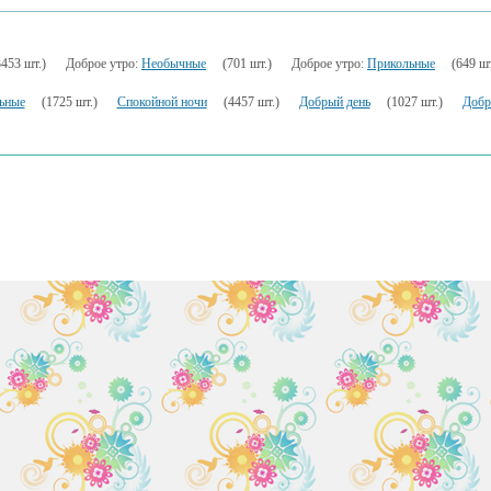
3453 шт.)
Доброе утро:
Необычные
(701 шт.)
Доброе утро:
Прикольные
(649 шт
ьные
(1725 шт.)
Спокойной ночи
(4457 шт.)
Добрый день
(1027 шт.)
Добр