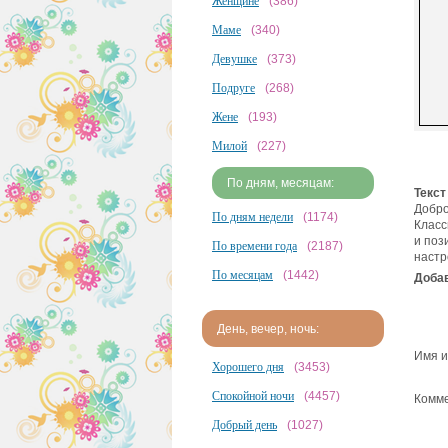
Женщине
(386)
Маме
(340)
Девушке
(373)
Подруге
(268)
Жене
(193)
Милой
(227)
По дням, месяцам:
Текст
Добро
По дням недели
(1174)
Класс
и поз
По времени года
(2187)
настр
По месяцам
(1442)
Добав
День, вечер, ночь:
Имя и
Хорошего дня
(3453)
Спокойной ночи
(4457)
Комме
Добрый день
(1027)