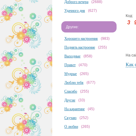
Доброго вечера
(2688)
Удачного дня
(627)
Код:
Другие:
Хорошего настроения
(983)
Поднять настроение
(255)
На са
Выходные
(858)
Как 
Привет
(470)
Мудрые
(265)
Люблю тебя
(677)
Спасибо
(255)
Другие
(33)
На карантине
(45)
Скучаю
(252)
О любви
(265)