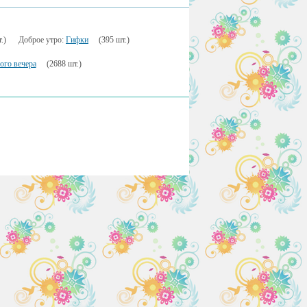
.)
Доброе утро:
Гифки
(395 шт.)
ого вечера
(2688 шт.)