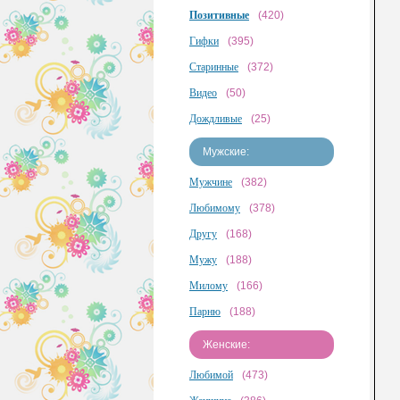
Позитивные
(420)
Гифки
(395)
Старинные
(372)
Видео
(50)
Дождливые
(25)
Мужские:
Мужчине
(382)
Любимому
(378)
Другу
(168)
Мужу
(188)
Милому
(166)
Парню
(188)
Женские:
Любимой
(473)