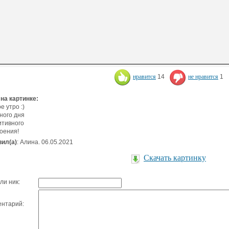
нравится
14
не нравится
1
 на картинке:
е утро :)
ного дня
итивного
оения!
ил(а)
: Алина. 06.05.2021
Скачать картинку
ли ник:
нтарий: