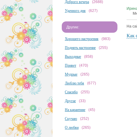
Доброго вечера
(2688)
Ирин
Удачного дня
(627)
Мн
На са
Другие:
Как 
Хорошего настроения
(983)
Поднять настроение
(255)
Выходные
(858)
Привет
(470)
Мудрые
(265)
Люблю тебя
(677)
Спасибо
(255)
Другие
(33)
На карантине
(45)
Скучаю
(252)
О любви
(265)