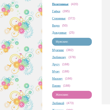
Позитивные
(420)
Гифки
(395)
Старинные
(372)
Видео
(50)
Дождливые
(25)
Мужские:
Мужчине
(382)
Любимому
(378)
Другу
(168)
Мужу
(188)
Милому
(166)
Парню
(188)
Женские:
Любимой
(473)