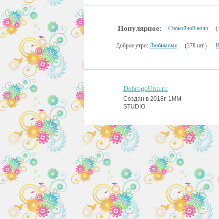
Популярное:
Спокойной ночи
(
Доброе утро:
Любимому
(378 шт.)
П
DobrogoUtra.ru
Создан в 2018г, 1MM
STUDIO