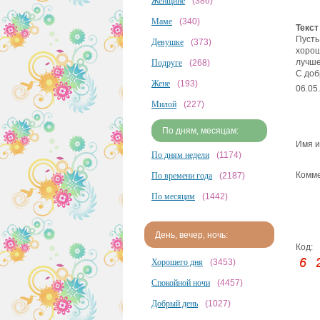
Женщине
(386)
Маме
(340)
Текст
Пусть
Девушке
(373)
хорош
лучше
Подруге
(268)
С доб
Жене
(193)
06.05
Милой
(227)
По дням, месяцам:
Имя и
По дням недели
(1174)
Комме
По времени года
(2187)
По месяцам
(1442)
День, вечер, ночь:
Код:
Хорошего дня
(3453)
Спокойной ночи
(4457)
Добрый день
(1027)