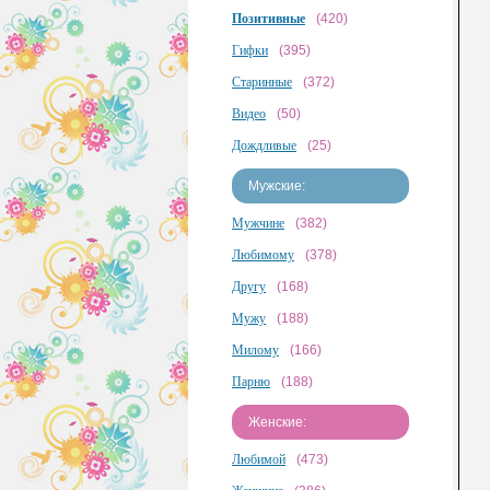
Позитивные
(420)
Гифки
(395)
Старинные
(372)
Видео
(50)
Дождливые
(25)
Мужские:
Мужчине
(382)
Любимому
(378)
Другу
(168)
Мужу
(188)
Милому
(166)
Парню
(188)
Женские:
Любимой
(473)