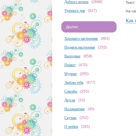
Доброго вечера
(2688)
Текст
Удачного дня
(627)
На са
Как 
Другие:
Хорошего настроения
(983)
Поднять настроение
(255)
Выходные
(858)
Привет
(470)
Мудрые
(265)
Люблю тебя
(677)
Спасибо
(255)
Другие
(33)
На карантине
(45)
Скучаю
(252)
О любви
(265)