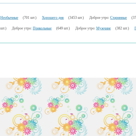
:
Необычные
(701 шт.)
Хорошего дня
(3453 шт.)
Доброе утро:
Старинные
(37
 шт.)
Доброе утро:
Прикольные
(649 шт.)
Доброе утро:
Мужчине
(382 шт.)