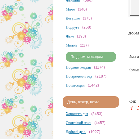
Женщине
(386)
Маме
(340)
Девушке
(373)
Подруге
(268)
Добав
Жене
(193)
Милой
(227)
По дням, месяцам:
Имя и
По дням недели
(1174)
Комме
По времени года
(2187)
По месяцам
(1442)
Код:
День, вечер, ночь:
Хорошего дня
(3453)
Спокойной ночи
(4457)
Добрый день
(1027)