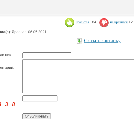
нравится
184
не нравится
12
ил(а)
: Ярослав. 06.05.2021
Скачать картинку
ли ник:
нтарий: