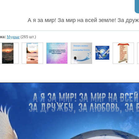
А я за мир! За мир на всей земле! За дру
ка:
Мудрые
(265 шт.)