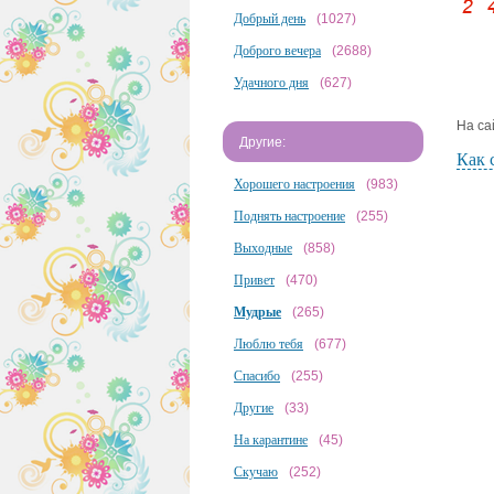
Добрый день
(1027)
Доброго вечера
(2688)
Удачного дня
(627)
На са
Другие:
Как 
Хорошего настроения
(983)
Поднять настроение
(255)
Выходные
(858)
Привет
(470)
Мудрые
(265)
Люблю тебя
(677)
Спасибо
(255)
Другие
(33)
На карантине
(45)
Скучаю
(252)