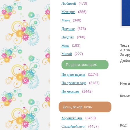
Любимой
(473)
Женщине
(386)
Маме
(340)
Девушке
(373)
Подруге
(268)
Жене
(193)
Текст
А я з
Милой
(227)
За др
Добав
По дням, месяцам:
По дням недели
(1174)
По времени года
(2187)
Имя и
По месяцам
(1442)
Комме
День, вечер, ночь:
Хорошего дня
(3453)
Код:
Спокойной ночи
(4457)