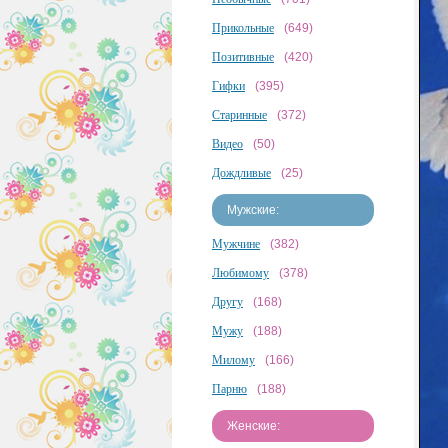
Прикольные
(649)
Позитивные
(420)
Гифки
(395)
Старинные
(372)
Видео
(50)
Дождливые
(25)
Мужские:
Мужчине
(382)
Любимому
(378)
Другу
(168)
Мужу
(188)
Милому
(166)
Парню
(188)
Женские: