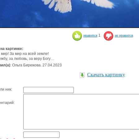
нравится
1
не нравится
 на картинке:
а мир! За мир на всей земле!
ужбу, за любовь, за веру Богу…
ил(а)
: Ольга Бирюкова. 27.04.2023
Скачать картинку
ли ник:
нтарий: