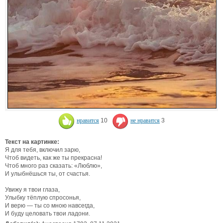
нравится
10
не нравится
3
Текст на картинке:
Я для тебя, включил зарю,
Чтоб видеть, как же ты прекрасна!
Чтоб много раз сказать: «Люблю»,
И улыбнёшься ты, от счастья.
Увижу я твои глаза,
Улыбку тёплую спросонья,
И верю — ты со мною навсегда,
И буду целовать твои ладони.