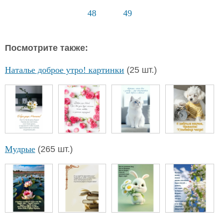
48
49
Посмотрите также:
Наталье доброе утро! картинки
(25 шт.)
Мудрые
(265 шт.)