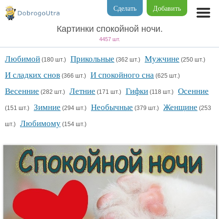
Сделать
Добавить
Картинки спокойной ночи.
4457 шт.
Любимой
Прикольные
Мужчине
(180 шт.)
(362 шт.)
(250 шт.)
И сладких снов
И спокойного сна
(366 шт.)
(625 шт.)
Весенние
Летние
Гифки
Осенние
(282 шт.)
(171 шт.)
(118 шт.)
Зимние
Необычные
Женщине
(151 шт.)
(294 шт.)
(379 шт.)
(253
Любимому
шт.)
(154 шт.)