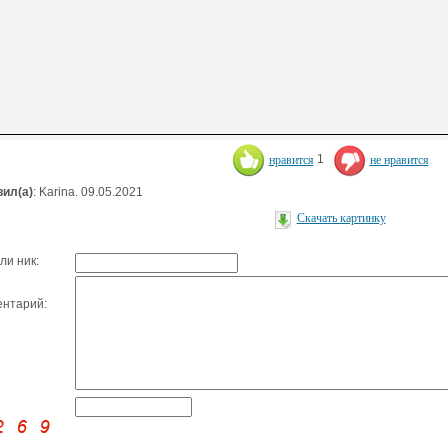
нравится
1
не нравится
ил(а)
: Karina. 09.05.2021
Скачать картинку
ли ник:
нтарий: