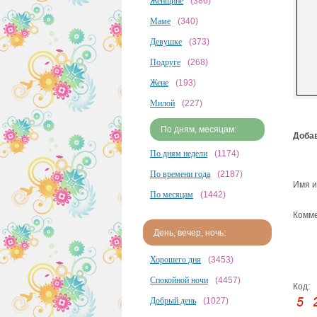
Женщине
(386)
Маме
(340)
Девушке
(373)
Подруге
(268)
Жене
(193)
Милой
(227)
По дням, месяцам:
Добав
По дням недели
(1174)
По времени года
(2187)
Имя и
По месяцам
(1442)
Комме
День, вечер, ночь:
Хорошего дня
(3453)
Спокойной ночи
(4457)
Код:
Добрый день
(1027)