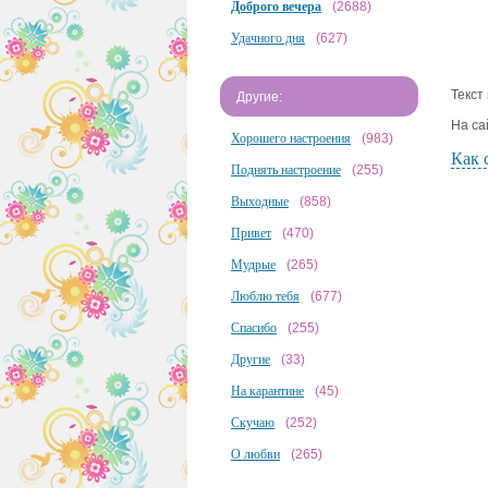
Доброго вечера
(2688)
Удачного дня
(627)
Текст
Другие:
На са
Хорошего настроения
(983)
Как 
Поднять настроение
(255)
Выходные
(858)
Привет
(470)
Мудрые
(265)
Люблю тебя
(677)
Спасибо
(255)
Другие
(33)
На карантине
(45)
Скучаю
(252)
О любви
(265)