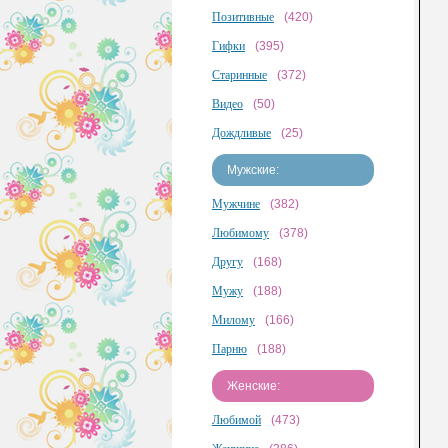
Позитивные
(420)
Гифки
(395)
Старинные
(372)
Видео
(50)
Дождливые
(25)
Мужские:
Мужчине
(382)
Любимому
(378)
Другу
(168)
Мужу
(188)
Милому
(166)
Парню
(188)
Женские:
Любимой
(473)