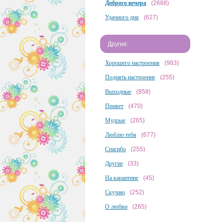
Доброго вечера
(2688)
Удачного дня
(627)
Другие:
Хорошего настроения
(983)
Поднять настроение
(255)
Выходные
(858)
Привет
(470)
Мудрые
(265)
Люблю тебя
(677)
Спасибо
(255)
Другие
(33)
На карантине
(45)
Скучаю
(252)
О любви
(265)