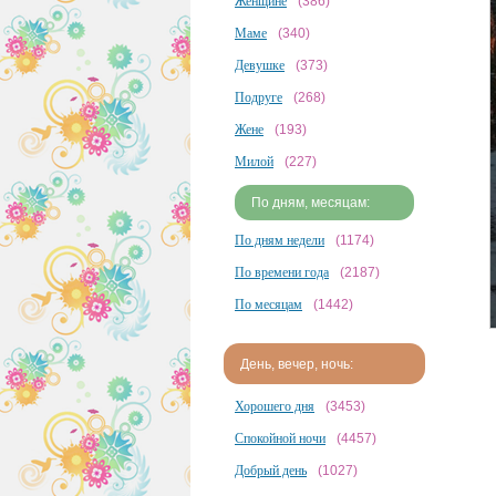
Женщине
(386)
Маме
(340)
Девушке
(373)
Подруге
(268)
Жене
(193)
Милой
(227)
По дням, месяцам:
По дням недели
(1174)
По времени года
(2187)
По месяцам
(1442)
День, вечер, ночь:
Хорошего дня
(3453)
Спокойной ночи
(4457)
Добрый день
(1027)