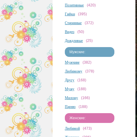
Позитивные
(420)
Гифки
(395)
Старинные
(372)
Видео
(50)
Дождливые
(25)
Мужские:
Мужчине
(382)
Любимому
(378)
Другу
(168)
Мужу
(188)
Милому
(166)
Парню
(188)
Женские:
Любимой
(473)