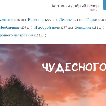
Картинки добрый вечер.
2688 шт.
кольные
Весенние
Летние
Гифки
(235 шт.)
(279 шт.)
(171 шт.)
(108 
Необычные
И доброй ночи
Женщине
(207 шт.)
(177 шт.)
(181 шт.
рошего настроения
(178 шт.)