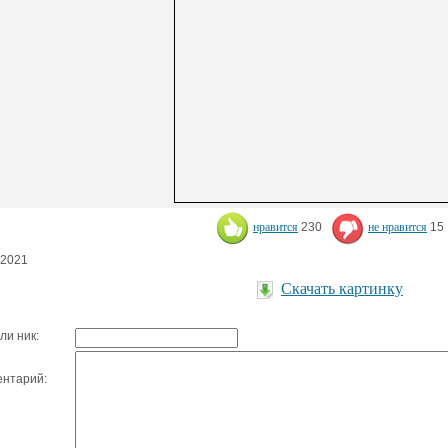
нравится
230
не нравится
15
.2021
Скачать картинку
ли ник:
нтарий: