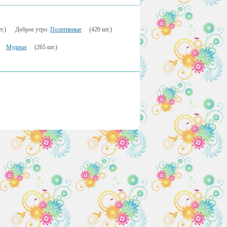
т.)
Доброе утро:
Позитивные
(420 шт.)
Мудрые
(265 шт.)