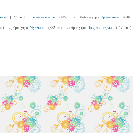
ьные
(1725 шт.)
Спокойной ночи
(4457 шт.)
Доброе утро:
Прикольные
(649 ш
т.)
Доброе утро:
Мужчине
(382 шт.)
Доброе утро:
По дням недели
(1174 шт.)