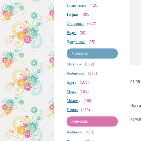
Позитивные
(420)
Гифки
(395)
Старинные
(372)
Видео
(50)
Дождливые
(25)
Мужские:
Мужчине
(382)
Любимому
(378)
07.05
Другу
(168)
Мужу
(188)
Милому
(166)
Имя и
Парню
(188)
Комме
Женские:
Любимой
(473)