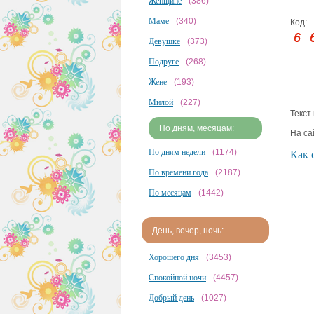
Женщине
(386)
Маме
(340)
Код:
Девушке
(373)
Подруге
(268)
Жене
(193)
Милой
(227)
Текст
По дням, месяцам:
На са
По дням недели
(1174)
Как 
По времени года
(2187)
По месяцам
(1442)
День, вечер, ночь:
Хорошего дня
(3453)
Спокойной ночи
(4457)
Добрый день
(1027)