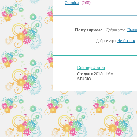
О любви
(265)
Популярное:
Доброе утро:
Прико
Доброе утро:
Необычные
DobrogoUtra.ru
Создан в 2018г, 1MM
STUDIO