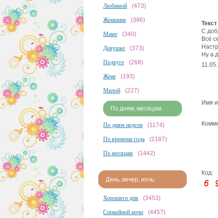
Любимой
(473)
Женщине
(386)
Текст
С доб
Маме
(340)
Всё с
Настр
Девушке
(373)
Ну а 
Подруге
(268)
11.05
Жене
(193)
Милой
(227)
Имя и
По дням, месяцам:
Комме
По дням недели
(1174)
По времени года
(2187)
По месяцам
(1442)
Код:
День, вечер, ночь:
Хорошего дня
(3453)
Спокойной ночи
(4457)