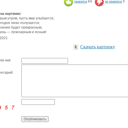
нравится
64
не нравится
5
 на картинке:
рым утром, пусть мир улыбается,
егодня легко получается,
оение будет прекрасным,
день — лучезарным и ясным!
.2021
Скачать картинку
ли ник:
нтарий: