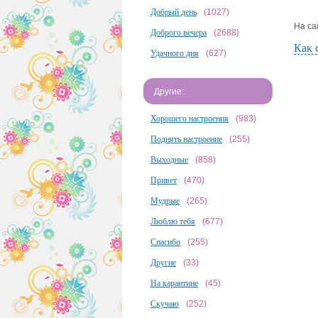
Добрый день
(1027)
На са
Доброго вечера
(2688)
Как 
Удачного дня
(627)
Другие:
Хорошего настроения
(983)
Поднять настроение
(255)
Выходные
(858)
Привет
(470)
Мудрые
(265)
Люблю тебя
(677)
Спасибо
(255)
Другие
(33)
На карантине
(45)
Скучаю
(252)