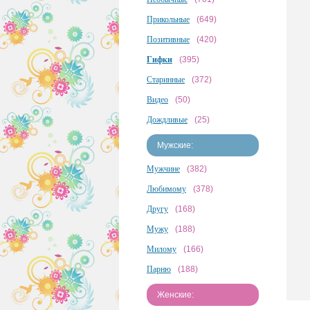
Прикольные
(649)
Позитивные
(420)
Гифки
(395)
Старинные
(372)
Видео
(50)
Дождливые
(25)
Мужские:
Мужчине
(382)
Любимому
(378)
Другу
(168)
Мужу
(188)
Милому
(166)
Парню
(188)
Женские: