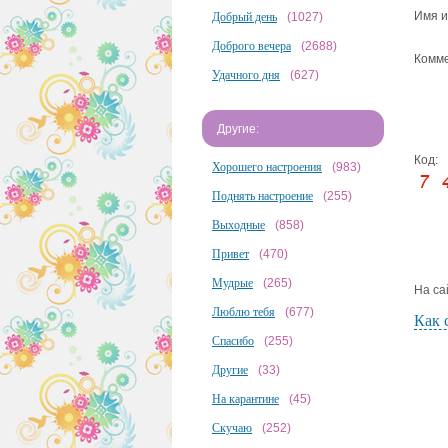
Имя и
Добрый день
(1027)
Доброго вечера
(2688)
Комме
Удачного дня
(627)
Другие:
Код:
Хорошего настроения
(983)
Поднять настроение
(255)
Выходные
(858)
Привет
(470)
Мудрые
(265)
На са
Люблю тебя
(677)
Как 
Спасибо
(255)
Другие
(33)
На карантине
(45)
Скучаю
(252)