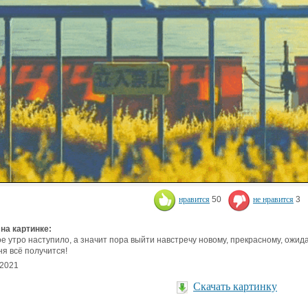
нравится
50
не нравится
3
 на картинке:
е утро наступило, а значит пора выйти навстречу новому, прекрасному, ожид
ня всё получится!
.2021
Скачать картинку