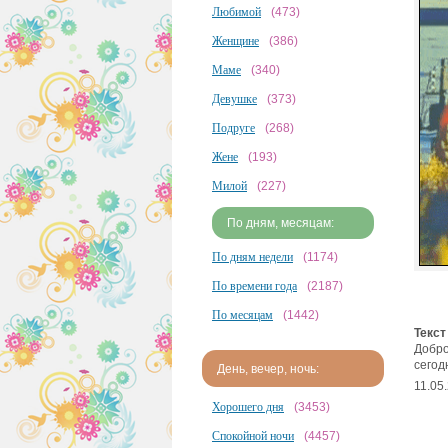
Любимой
(473)
Женщине
(386)
Маме
(340)
Девушке
(373)
Подруге
(268)
Жене
(193)
Милой
(227)
По дням, месяцам:
По дням недели
(1174)
По времени года
(2187)
По месяцам
(1442)
Текст
Добро
сегод
День, вечер, ночь:
11.05
Хорошего дня
(3453)
Спокойной ночи
(4457)