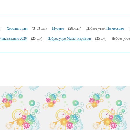
)
Хорошего дня
(3453 шт.)
Мудрые
(265 шт.)
Доброе утро:
По месяцам
тинки зимние 2026
(25 шт.)
Доброе утро Маша! картинки
(25 шт.)
Доброе утро