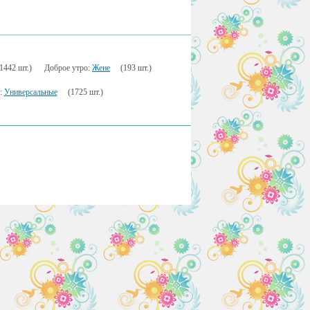
(1442 шт.)
Доброе утро:
Жене
(193 шт.)
:
Универсальные
(1725 шт.)