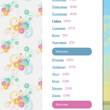
Прикольные
(649)
Позитивные
(420)
Гифки
(395)
Старинные
(372)
Видео
(50)
Дождливые
(25)
Мужские:
Мужчине
(382)
Любимому
(378)
Другу
(168)
Мужу
(188)
Милому
(166)
Парню
(188)
Женские: