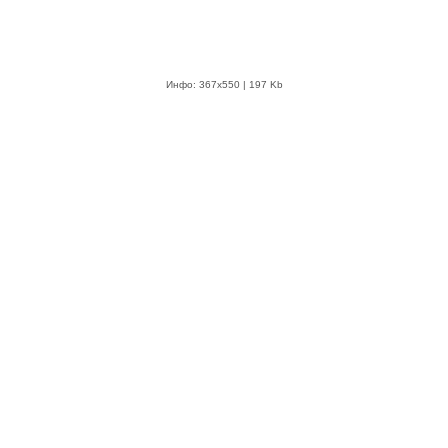
Инфо: 367х550 | 197 Kb