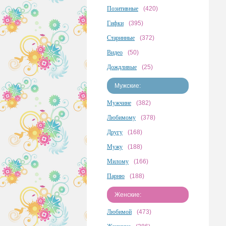
Позитивные
(420)
Гифки
(395)
Старинные
(372)
Видео
(50)
Дождливые
(25)
Мужские:
Мужчине
(382)
Любимому
(378)
Другу
(168)
Мужу
(188)
Милому
(166)
Парню
(188)
Женские:
Любимой
(473)