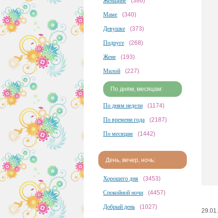
Женщине
(386)
Маме
(340)
Девушке
(373)
Подруге
(268)
Жене
(193)
Милой
(227)
По дням, месяцам:
По дням недели
(1174)
По времени года
(2187)
По месяцам
(1442)
День, вечер, ночь:
Хорошего дня
(3453)
Спокойной ночи
(4457)
Добрый день
(1027)
29.01