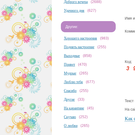
Доброго вечера
(2688)
Удачного дня
(627)
Имя и
Другие:
Комме
Хорошего настроения
(983)
Поднять настроение
(255)
Выходные
(858)
Код:
Привет
(470)
Мудрые
(265)
Люблю тебя
(677)
Спасибо
(255)
Другие
(33)
Текст
На карантине
(45)
На са
Скучаю
(252)
Как 
О любви
(265)