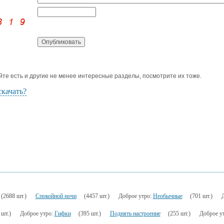
йте есть и другие не менее интересные разделы, посмотрите их тоже.
скачать?
(2688 шт.)
Спокойной ночи
(4457 шт.)
Доброе утро:
Необычные
(701 шт.)
 шт.)
Доброе утро:
Гифки
(395 шт.)
Поднять настроение
(255 шт.)
Доброе у