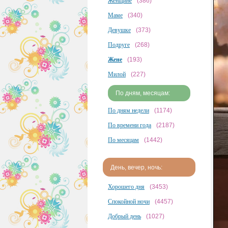
Женщине
(386)
Маме
(340)
Девушке
(373)
Подруге
(268)
Жене
(193)
Милой
(227)
По дням, месяцам:
По дням недели
(1174)
По времени года
(2187)
По месяцам
(1442)
День, вечер, ночь:
Хорошего дня
(3453)
Спокойной ночи
(4457)
Добрый день
(1027)