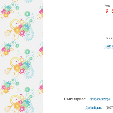
Код:
На са
Как 
Популярное:
Доброго вечера
Добрый день
(1027