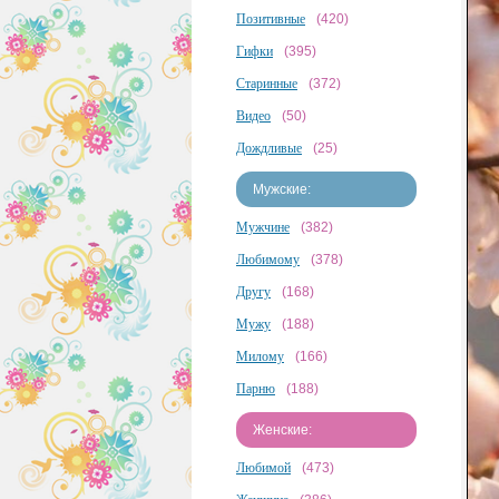
Позитивные
(420)
Гифки
(395)
Старинные
(372)
Видео
(50)
Дождливые
(25)
Мужские:
Мужчине
(382)
Любимому
(378)
Другу
(168)
Мужу
(188)
Милому
(166)
Парню
(188)
Женские:
Любимой
(473)