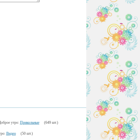
Доброе утро:
Прикольные
(649 шт.)
тро:
Видео
(50 шт.)