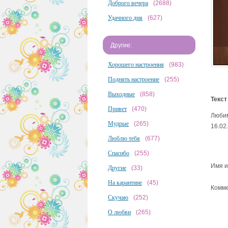
Доброго вечера
(2688)
Удачного дня
(627)
Другие:
Хорошего настроения
(983)
Поднять настроение
(255)
Выходные
(858)
Текст
Привет
(470)
Любим
Мудрые
(265)
16.02
Люблю тебя
(677)
Спасибо
(255)
Имя и
Другие
(33)
На карантине
(45)
Комме
Скучаю
(252)
О любви
(265)