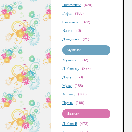
Позитивные
(420)
Гифки
(395)
Старинные
(372)
Видео
(50)
Дождливые
(25)
Мужские:
Мужчине
(382)
Любимому
(378)
Другу
(168)
Мужу
(188)
Милому
(166)
Парню
(188)
Женские:
Любимой
(473)