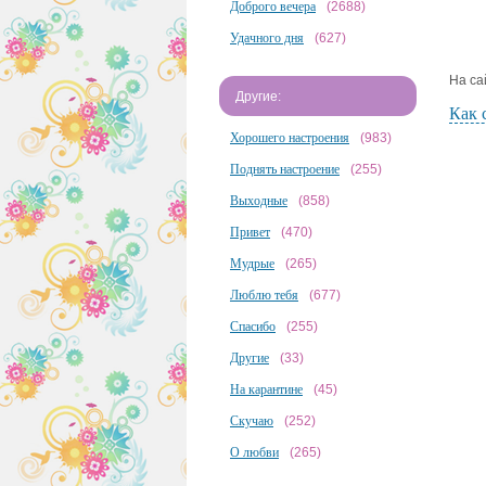
Доброго вечера
(2688)
Удачного дня
(627)
На са
Другие:
Как 
Хорошего настроения
(983)
Поднять настроение
(255)
Выходные
(858)
Привет
(470)
Мудрые
(265)
Люблю тебя
(677)
Спасибо
(255)
Другие
(33)
На карантине
(45)
Скучаю
(252)
О любви
(265)