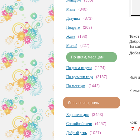
Женщине
(386)
Маме
(340)
Девушке
(373)
Подруге
(268)
Жене
(193)
Текст
Добро
Милой
(227)
Ты са
Добав
По дням, месяцам:
По дням недели
(1174)
По времени года
(2187)
Имя и
По месяцам
(1442)
Комме
День, вечер, ночь:
Хорошего дня
(3453)
Код:
Спокойной ночи
(4457)
Добрый день
(1027)