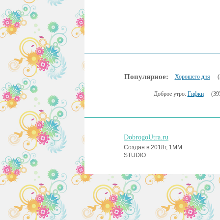
Популярное:
Хорошего дня
(
Доброе утро:
Гифки
(39
DobrogoUtra.ru
Создан в 2018г, 1MM
STUDIO