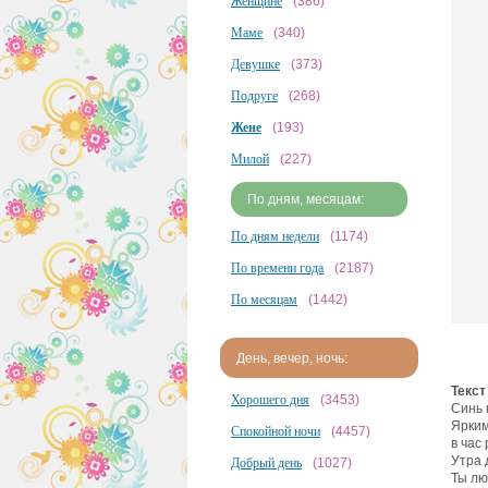
Женщине
(386)
Маме
(340)
Девушке
(373)
Подруге
(268)
Жене
(193)
Милой
(227)
По дням, месяцам:
По дням недели
(1174)
По времени года
(2187)
По месяцам
(1442)
День, вечер, ночь:
Текст
Хорошего дня
(3453)
Синь 
Ярким
Спокойной ночи
(4457)
в час
Утра 
Добрый день
(1027)
Ты лю