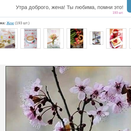
Утра доброго, жена! Ты любима, помни это!
193 шт.
ка:
Жене
(193 шт.)