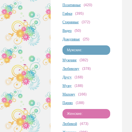
Позитивные
(420)
Гифки
(395)
Старинные
(372)
Видео
(50)
Дождливые
(25)
Мужские:
Мужчине
(382)
Любимому
(378)
Другу
(168)
Мужу
(188)
Милому
(166)
Парню
(188)
Женские:
Любимой
(473)