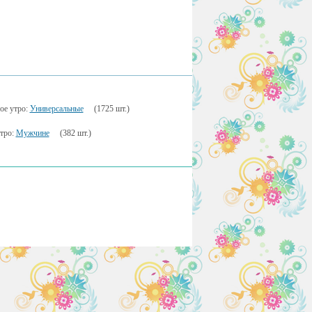
ое утро:
Универсальные
(1725 шт.)
тро:
Мужчине
(382 шт.)