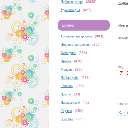
Доброго вечера
(2688)
Добав
Удачного дня
(627)
Другие:
Имя и
Хорошего настроения
(983)
Комме
Поднять настроение
(255)
Выходные
(858)
Привет
(470)
Код:
Мудрые
(265)
Люблю тебя
(677)
Спасибо
(255)
Другие
(33)
На карантине
(45)
На са
Скучаю
(252)
Как 
О любви
(265)