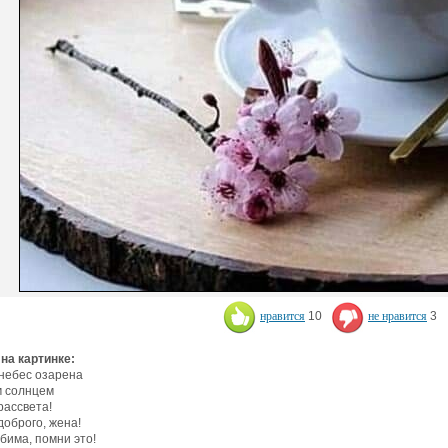
нравится
10
не нравится
3
 на картинке:
небес озарена
 солнцем
 рассвета!
доброго, жена!
бима, помни это!