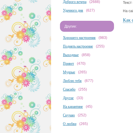
Доброго вечера
(2688)
Текст
Удачного дня
(627)
На са
Как 
Другие:
Хорошего настроения
(983)
Поднять настроение
(255)
Выходные
(858)
Привет
(470)
Мудрые
(265)
Люблю тебя
(677)
Спасибо
(255)
Другие
(33)
На карантине
(45)
Скучаю
(252)
О любви
(265)