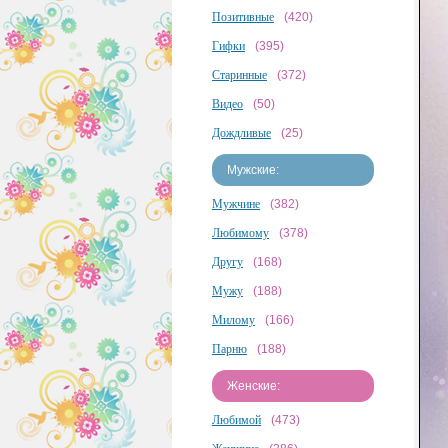
Позитивные
(420)
Гифки
(395)
Старинные
(372)
Видео
(50)
Дождливые
(25)
Мужские:
Мужчине
(382)
Любимому
(378)
Другу
(168)
Мужу
(188)
Милому
(166)
Парню
(188)
Женские:
Любимой
(473)