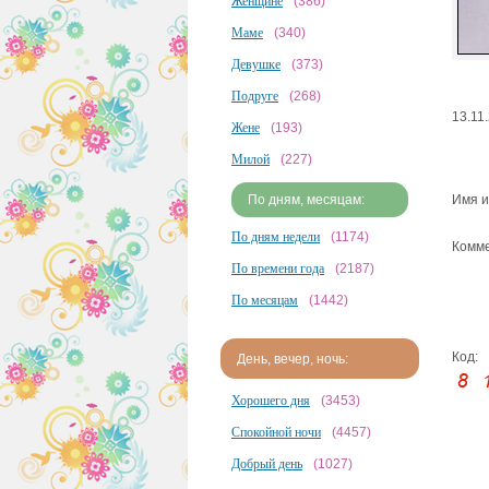
Женщине
(386)
Маме
(340)
Девушке
(373)
Подруге
(268)
13.11
Жене
(193)
Милой
(227)
По дням, месяцам:
Имя и
По дням недели
(1174)
Комме
По времени года
(2187)
По месяцам
(1442)
Код:
День, вечер, ночь:
Хорошего дня
(3453)
Спокойной ночи
(4457)
Добрый день
(1027)