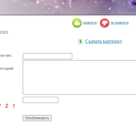
нравится
не нравится
.2025
Скачать картинку
ли ник:
нтарий: