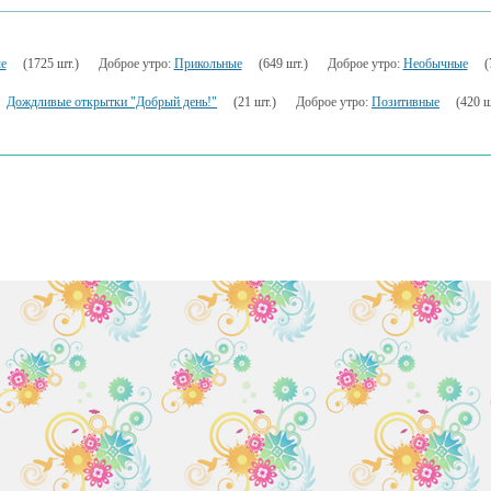
е
(1725 шт.)
Доброе утро:
Прикольные
(649 шт.)
Доброе утро:
Необычные
(
Дождливые открытки "Добрый день!"
(21 шт.)
Доброе утро:
Позитивные
(420 ш