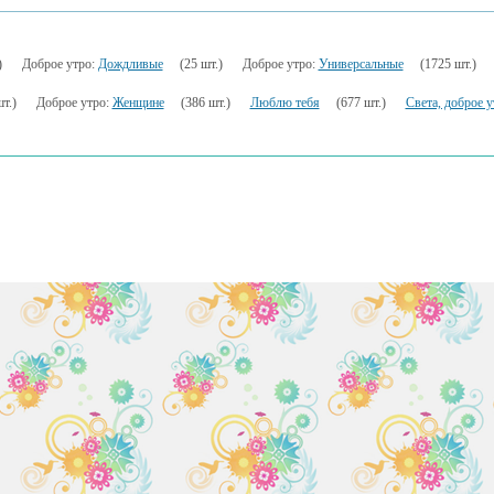
)
Доброе утро:
Дождливые
(25 шт.)
Доброе утро:
Универсальные
(1725 шт.)
т.)
Доброе утро:
Женщине
(386 шт.)
Люблю тебя
(677 шт.)
Света, доброе 