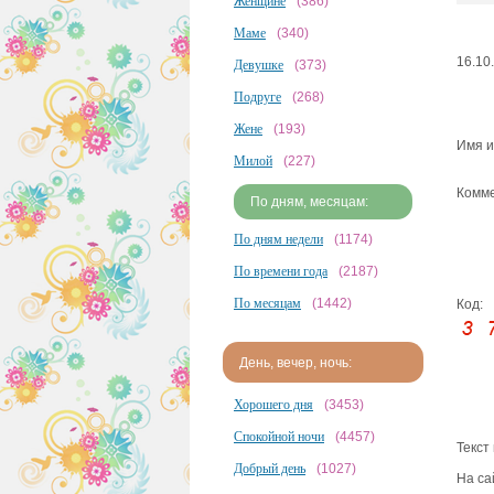
Женщине
(386)
Маме
(340)
16.10
Девушке
(373)
Подруге
(268)
Жене
(193)
Имя и
Милой
(227)
Комме
По дням, месяцам:
По дням недели
(1174)
По времени года
(2187)
По месяцам
(1442)
Код:
День, вечер, ночь:
Хорошего дня
(3453)
Спокойной ночи
(4457)
Текст
Добрый день
(1027)
На са