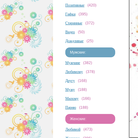
Позитивные
(420)
Гифки
(395)
Старинные
(372)
Видео
(50)
Дождливые
(25)
Мужские:
Мужчине
(382)
Любимому
(378)
Другу
(168)
Мужу
(188)
Милому
(166)
Парню
(188)
Женские:
Любимой
(473)