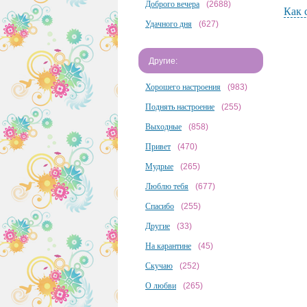
Доброго вечера
(2688)
Как 
Удачного дня
(627)
Другие:
Хорошего настроения
(983)
Поднять настроение
(255)
Выходные
(858)
Привет
(470)
Мудрые
(265)
Люблю тебя
(677)
Спасибо
(255)
Другие
(33)
На карантине
(45)
Скучаю
(252)
О любви
(265)