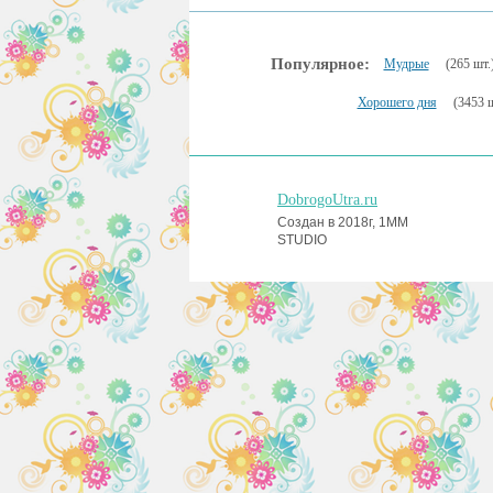
Популярное:
Мудрые
(265 шт.
Хорошего дня
(3453 ш
DobrogoUtra.ru
Создан в 2018г, 1MM
STUDIO