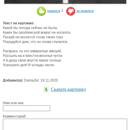
нравится
2
не нравится
Текст на картинке:
Какой бы погода сейчас ни была,
Каких бы проблем рой вокруг ни носился,
Пускай не коснется тоска твоих глаз.
Порадуйся дню, что он снова случился.
Раскрась ты его акварелью эмоций,
Рассыпь-ка и блесток веселья чуток.
А в душу свою впусти яркое солнце.
Хорошего дня! И услады часок.
Добавил(а)
: DariiaZet. 19.11.2020
Скачать картинку
Имя или ник:
Комментарий: