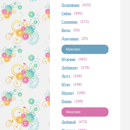
Позитивные
(420)
Гифки
(395)
Старинные
(372)
Видео
(50)
Дождливые
(25)
Мужские:
Мужчине
(382)
Любимому
(378)
Другу
(168)
Мужу
(188)
Милому
(166)
Парню
(188)
Женские:
Любимой
(473)