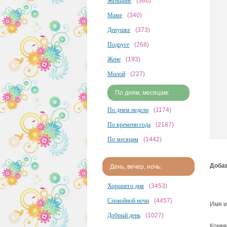
Женщине
(386)
Маме
(340)
Девушке
(373)
Подруге
(268)
Жене
(193)
Милой
(227)
По дням, месяцам:
По дням недели
(1174)
По времени года
(2187)
По месяцам
(1442)
Добав
День, вечер, ночь:
Хорошего дня
(3453)
Спокойной ночи
(4457)
Имя и
Добрый день
(1027)
Комме