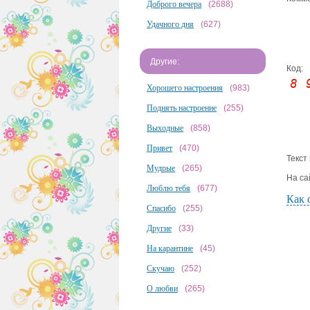
Доброго вечера
(2688)
Удачного дня
(627)
Другие:
Код:
Хорошего настроения
(983)
Поднять настроение
(255)
Выходные
(858)
Привет
(470)
Текст
Мудрые
(265)
На са
Люблю тебя
(677)
Как 
Спасибо
(255)
Другие
(33)
На карантине
(45)
Скучаю
(252)
О любви
(265)