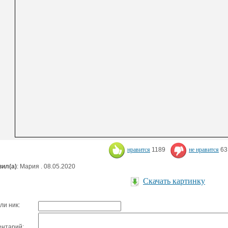
нравится
1189
не нравится
63
ил(а)
: Мария . 08.05.2020
Скачать картинку
ли ник:
нтарий: