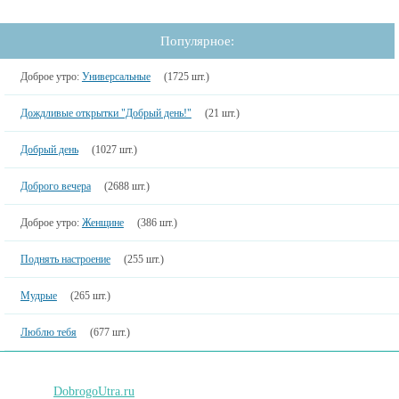
Популярное:
Доброе утро:
Универсальные
(1725 шт.)
Дождливые открытки "Добрый день!"
(21 шт.)
Добрый день
(1027 шт.)
Доброго вечера
(2688 шт.)
Доброе утро:
Женщине
(386 шт.)
Поднять настроение
(255 шт.)
Мудрые
(265 шт.)
Люблю тебя
(677 шт.)
DobrogoUtra.ru