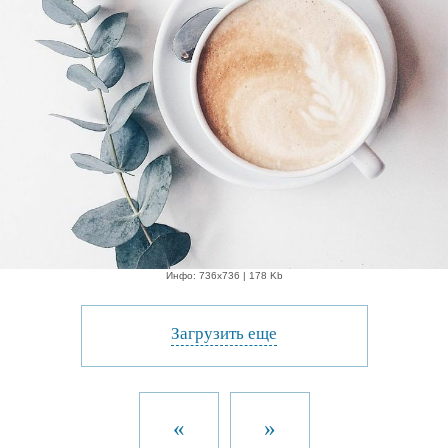
Инфо: 736х736 | 178 Kb
Загрузить еще
«
»