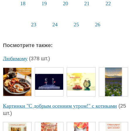
18
19
20
21
22
23
24
25
26
Посмотрите также:
Любимому
(378 шт.)
Картинки "С добрым осенним утром!" с котиками
(25
шт.)