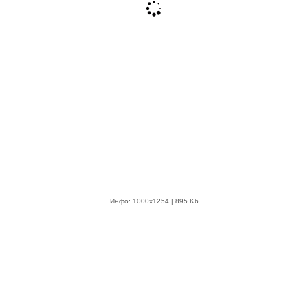
Инфо: 1000х1254 | 895 Kb