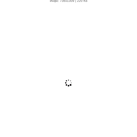
Инфо: 736х1309 | 220 Kb