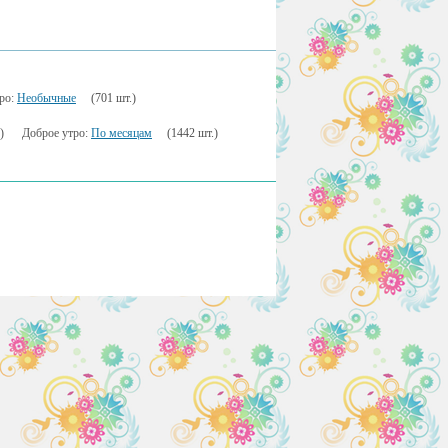
ро:
Необычные
(701 шт.)
)
Доброе утро:
По месяцам
(1442 шт.)