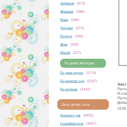
Любимой
(473)
Женщине
(386)
Маме
(340)
Девушке
(373)
Подруге
(268)
Жене
(193)
Милой
(227)
По дням, месяцам:
По дням недели
(1174)
По времени года
(2187)
Текст
Пусть
По месяцам
(1442)
И ста
Пусть
Добры
День, вечер, ночь:
15.05
Хорошего дня
(3453)
Спокойной ночи
(4457)