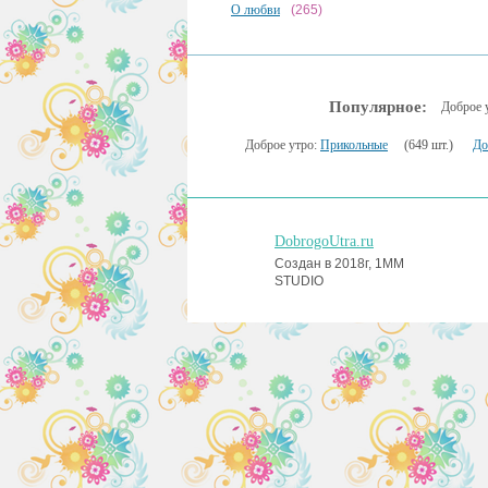
О любви
(265)
Популярное:
Доброе 
Доброе утро:
Прикольные
(649 шт.)
До
DobrogoUtra.ru
Создан в 2018г, 1MM
STUDIO