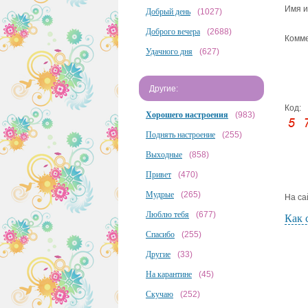
Имя и
Добрый день
(1027)
Доброго вечера
(2688)
Комме
Удачного дня
(627)
Другие:
Код:
Хорошего настроения
(983)
Поднять настроение
(255)
Выходные
(858)
Привет
(470)
Мудрые
(265)
На са
Люблю тебя
(677)
Как 
Спасибо
(255)
Другие
(33)
На карантине
(45)
Скучаю
(252)