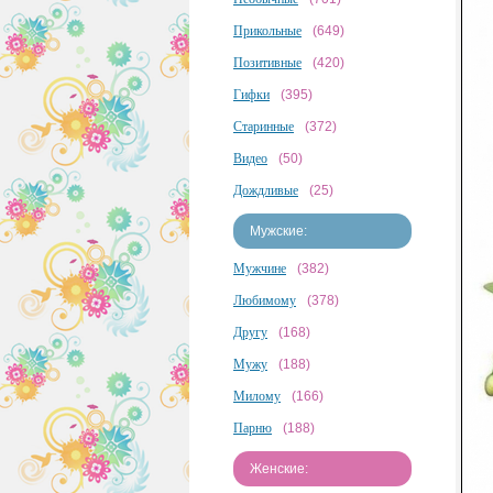
Прикольные
(649)
Позитивные
(420)
Гифки
(395)
Старинные
(372)
Видео
(50)
Дождливые
(25)
Мужские:
Мужчине
(382)
Любимому
(378)
Другу
(168)
Мужу
(188)
Милому
(166)
Парню
(188)
Женские: