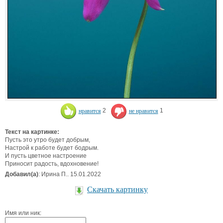
нравится
2
не нравится
1
Текст на картинке:
Пусть это утро будет добрым,
Настрой к работе будет бодрым.
И пусть цветное настроение
Приносит радость, вдохновение!
Добавил(а)
: Ирина П.. 15.01.2022
Скачать картинку
Имя или ник: