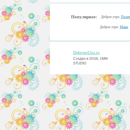
Популярное:
Доброе утро:
Позит
Доброе утро:
Маме
DobrogoUtra.ru
Создан в 2018г, 1MM
STUDIO