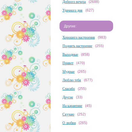
Доброго вечера
(2688)
Удачного дня
(627)
Другие:
Хорошего настроения
(983)
Поднять настроение
(255)
Выходные
(858)
Привет
(470)
Мудрые
(265)
Люблю тебя
(677)
Спасибо
(255)
Другие
(33)
На карантине
(45)
Скучаю
(252)
О любви
(265)