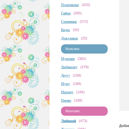
Позитивные
(420)
Гифки
(395)
Старинные
(372)
Видео
(50)
Дождливые
(25)
Мужские:
Мужчине
(382)
Любимому
(378)
Другу
(168)
Мужу
(188)
Милому
(166)
Парню
(188)
Женские:
Любимой
(473)
Добав