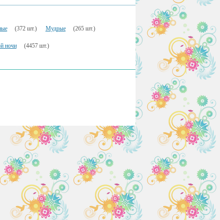
ные
(372 шт.)
Мудрые
(265 шт.)
й ночи
(4457 шт.)