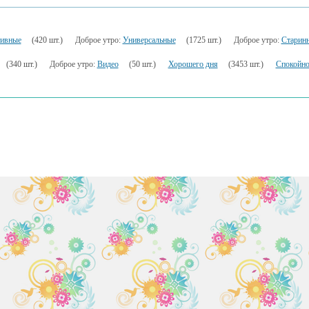
ивные
(420 шт.)
Доброе утро:
Универсальные
(1725 шт.)
Доброе утро:
Старин
(340 шт.)
Доброе утро:
Видео
(50 шт.)
Хорошего дня
(3453 шт.)
Спокойно