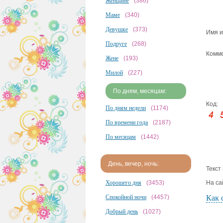
Женщине
(386)
Маме
(340)
Девушке
(373)
Имя и
Подруге
(268)
Комме
Жене
(193)
Милой
(227)
По дням, месяцам:
Код:
По дням недели
(1174)
По времени года
(2187)
По месяцам
(1442)
День, вечер, ночь:
Текст
Хорошего дня
(3453)
На са
Спокойной ночи
(4457)
Как 
Добрый день
(1027)