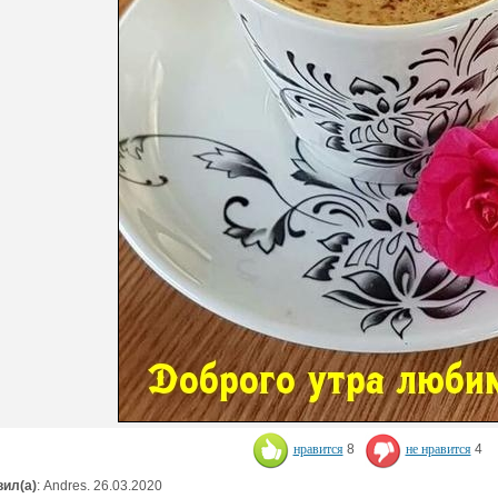
нравится
8
не нравится
4
ил(а)
: Andres. 26.03.2020