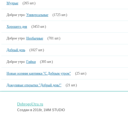
Мудрые
(265 шт.)
Доброе утро:
Универсальные
(1725 шт.)
Хорошего дня
(3453 шт.)
Доброе утро:
Необычные
(701 шт.)
Добрый день
(1027 шт.)
Доброе утро:
Гифки
(395 шт.)
Новые осенние картинки "С Добрым утром"
(25 шт.)
Дождливые открытки "Добрый день!"
(21 шт.)
DobrogoUtra.ru
Создан в 2018г, 1MM STUDIO