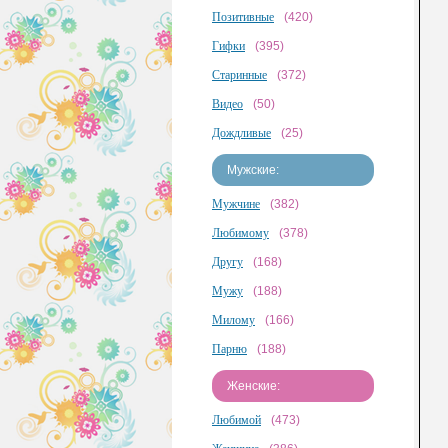
Позитивные
(420)
Гифки
(395)
Старинные
(372)
Видео
(50)
Дождливые
(25)
Мужские:
Мужчине
(382)
Любимому
(378)
Другу
(168)
Мужу
(188)
Милому
(166)
Парню
(188)
Женские:
Любимой
(473)