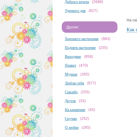
Доброго вечера
(2688)
Удачного дня
(627)
На са
Другие:
Как 
Хорошего настроения
(983)
Поднять настроение
(255)
Выходные
(858)
Привет
(470)
Мудрые
(265)
Люблю тебя
(677)
Спасибо
(255)
Другие
(33)
На карантине
(45)
Скучаю
(252)
О любви
(265)