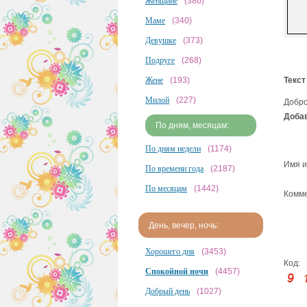
Женщине
(386)
Маме
(340)
Девушке
(373)
Подруге
(268)
Жене
(193)
Текст
Милой
(227)
Добро
Добав
По дням, месяцам:
По дням недели
(1174)
Имя и
По времени года
(2187)
По месяцам
(1442)
Комме
День, вечер, ночь:
Хорошего дня
(3453)
Код:
Спокойной ночи
(4457)
Добрый день
(1027)