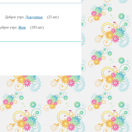
Доброе утро:
Дождливые
(25 шт.)
оброе утро:
Жене
(193 шт.)