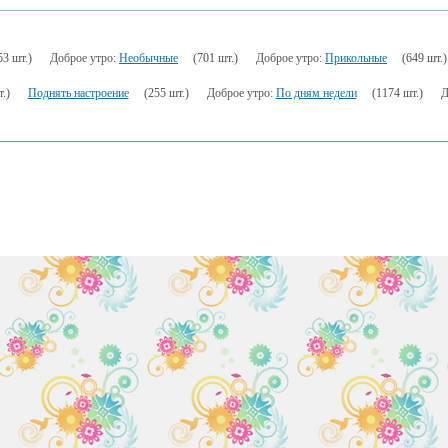
53 шт.)
Доброе утро:
Необычные
(701 шт.)
Доброе утро:
Прикольные
(649 шт.)
.)
Поднять настроение
(255 шт.)
Доброе утро:
По дням недели
(1174 шт.)
Д