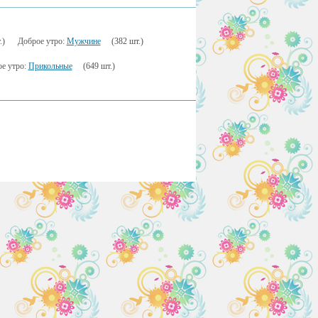
.)
Доброе утро:
Мужчине
(382 шт.)
е утро:
Прикольные
(649 шт.)