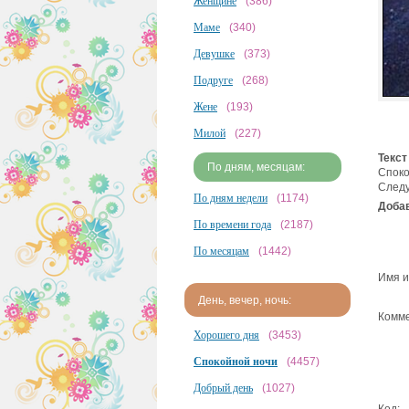
Женщине
(386)
Маме
(340)
Девушке
(373)
Подруге
(268)
Жене
(193)
Милой
(227)
Текст
По дням, месяцам:
Споко
Следу
По дням недели
(1174)
Добав
По времени года
(2187)
По месяцам
(1442)
Имя и
День, вечер, ночь:
Комме
Хорошего дня
(3453)
Спокойной ночи
(4457)
Добрый день
(1027)
Код: