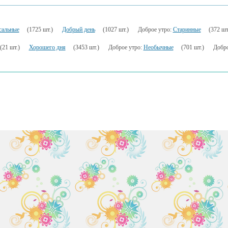
сальные
(1725 шт.)
Добрый день
(1027 шт.)
Доброе утро:
Старинные
(372 шт
(21 шт.)
Хорошего дня
(3453 шт.)
Доброе утро:
Необычные
(701 шт.)
Добро