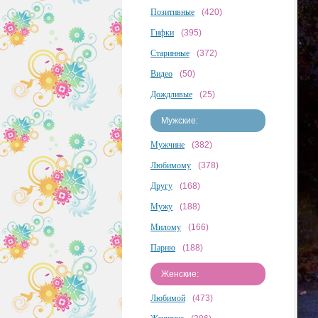
Позитивные
(420)
Гифки
(395)
Старинные
(372)
Видео
(50)
Дождливые
(25)
Мужские:
Мужчине
(382)
Любимому
(378)
Другу
(168)
Мужу
(188)
Милому
(166)
Парню
(188)
Женские:
Любимой
(473)