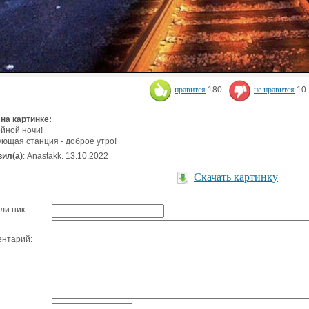
нравится
180
не нравится
10
 на картинке:
йной ночи!
ющая станция - доброе утро!
ил(а)
: Anastakk. 13.10.2022
Скачать картинку
ли ник:
нтарий: