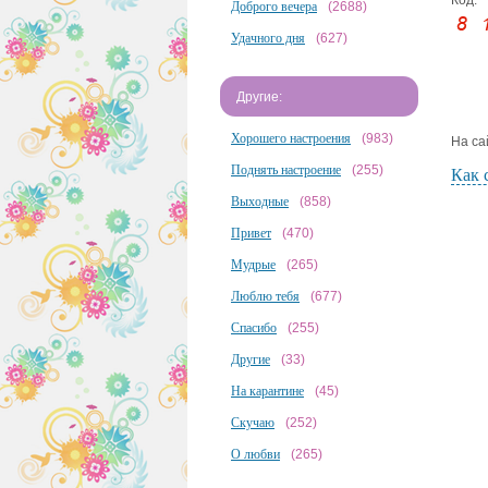
Доброго вечера
(2688)
Удачного дня
(627)
Другие:
Хорошего настроения
(983)
На са
Поднять настроение
(255)
Как 
Выходные
(858)
Привет
(470)
Мудрые
(265)
Люблю тебя
(677)
Спасибо
(255)
Другие
(33)
На карантине
(45)
Скучаю
(252)
О любви
(265)