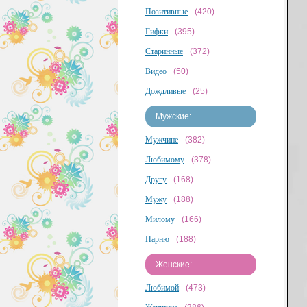
Позитивные
(420)
Гифки
(395)
Старинные
(372)
Видео
(50)
Дождливые
(25)
Мужские:
Мужчине
(382)
Любимому
(378)
Другу
(168)
Мужу
(188)
Милому
(166)
Парню
(188)
Женские:
Любимой
(473)