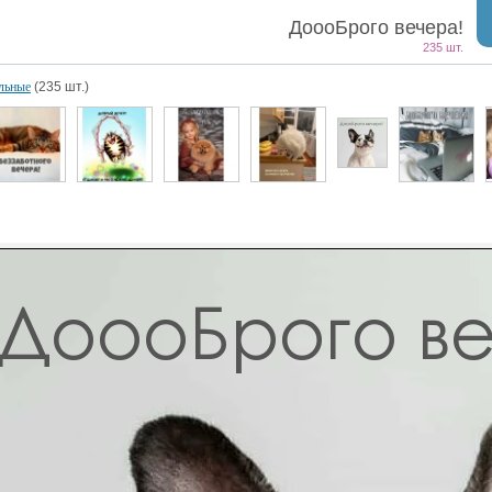
ДоооБрого вечера!
235 шт.
льные
(235 шт.)