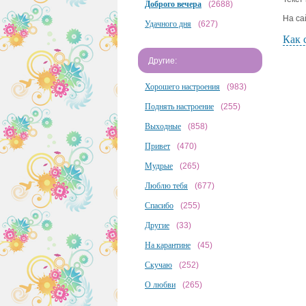
Доброго вечера
(2688)
На са
Удачного дня
(627)
Как 
Другие:
Хорошего настроения
(983)
Поднять настроение
(255)
Выходные
(858)
Привет
(470)
Мудрые
(265)
Люблю тебя
(677)
Спасибо
(255)
Другие
(33)
На карантине
(45)
Скучаю
(252)
О любви
(265)