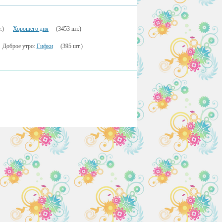
.)
Хорошего дня
(3453 шт.)
Доброе утро:
Гифки
(395 шт.)