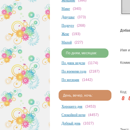
Женщине
(386)
Маме
(340)
Девушке
(373)
Подруге
(268)
Добав
Жене
(193)
Милой
(227)
Имя и
По дням, месяцам:
Комме
По дням недели
(1174)
По времени года
(2187)
По месяцам
(1442)
Код:
День, вечер, ночь:
Хорошего дня
(3453)
Спокойной ночи
(4457)
Добрый день
(1027)
Текст