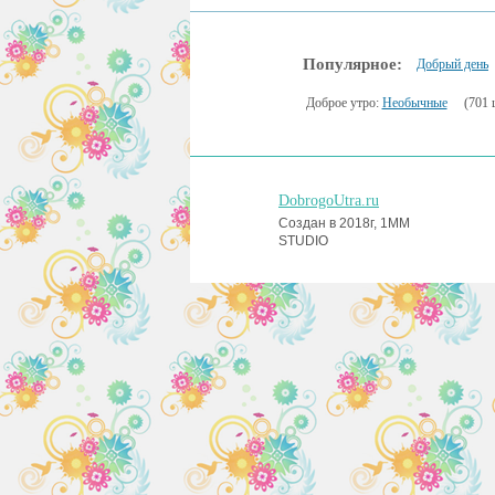
Популярное:
Добрый день
Доброе утро:
Необычные
(701 
DobrogoUtra.ru
Создан в 2018г, 1MM
STUDIO