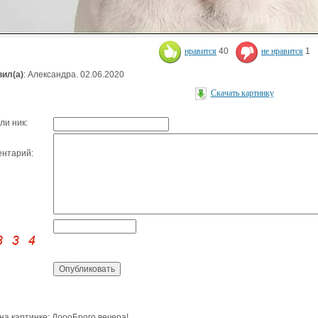
нравится
40
не нравится
1
ил(а)
: Александра. 02.06.2020
Скачать картинку
ли ник:
нтарий:
 на картинке: ДоооБрого вечера!.