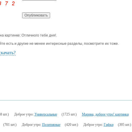
 на картинке: Отличного тебе дня!.
йте есть и другие не менее интересные разделы, посмотрите их тоже.
скачать?
8 шт.)
Доброе утро:
Универсальные
(1725 шт.)
Марина, доброе утро! картинки
(701 шт.)
Доброе утро:
Позитивные
(420 шт.)
Доброе утро:
Гифки
(395 шт.)