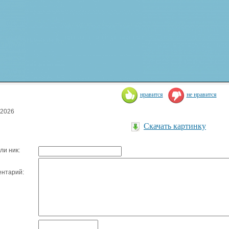
нравится
не нравится
.2026
Скачать картинку
ли ник:
нтарий: