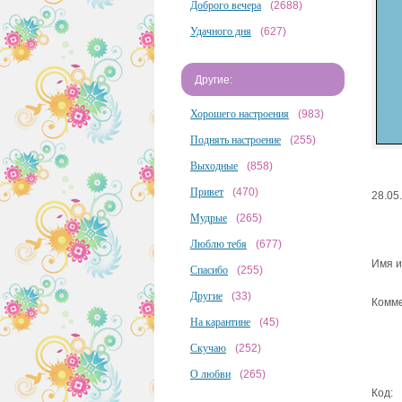
Доброго вечера
(2688)
Удачного дня
(627)
Другие:
Хорошего настроения
(983)
Поднять настроение
(255)
Выходные
(858)
Привет
(470)
28.05
Мудрые
(265)
Люблю тебя
(677)
Имя и
Спасибо
(255)
Другие
(33)
Комме
На карантине
(45)
Скучаю
(252)
О любви
(265)
Код: