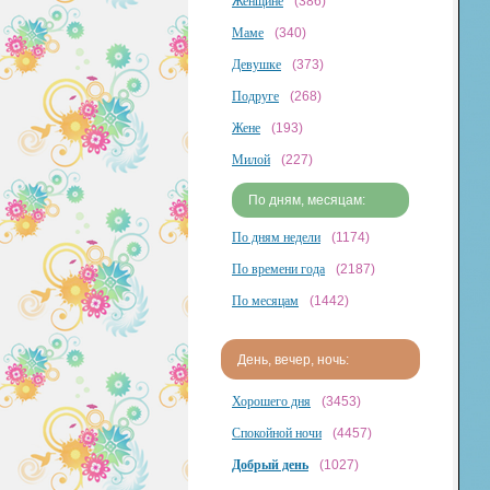
Женщине
(386)
Маме
(340)
Девушке
(373)
Подруге
(268)
Жене
(193)
Милой
(227)
По дням, месяцам:
По дням недели
(1174)
По времени года
(2187)
По месяцам
(1442)
День, вечер, ночь:
Хорошего дня
(3453)
Спокойной ночи
(4457)
Добрый день
(1027)