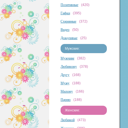
Позитивные
(420)
Гифки
(395)
Старинные
(372)
Видео
(50)
Дождливые
(25)
Мужские:
Мужчине
(382)
Любимому
(378)
Другу
(168)
Мужу
(188)
Милому
(166)
Парню
(188)
Женские:
Любимой
(473)