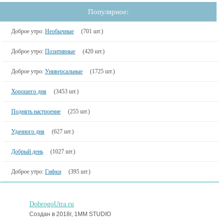
Популярное:
Доброе утро:
Необычные
(701 шт.)
Доброе утро:
Позитивные
(420 шт.)
Доброе утро:
Универсальные
(1725 шт.)
Хорошего дня
(3453 шт.)
Поднять настроение
(255 шт.)
Удачного дня
(627 шт.)
Добрый день
(1027 шт.)
Доброе утро:
Гифки
(395 шт.)
DobrogoUtra.ru
Создан в 2018г, 1MM STUDIO