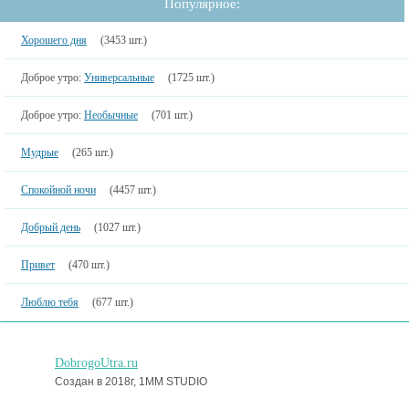
Популярное:
Хорошего дня
(3453 шт.)
Доброе утро:
Универсальные
(1725 шт.)
Доброе утро:
Необычные
(701 шт.)
Мудрые
(265 шт.)
Спокойной ночи
(4457 шт.)
Добрый день
(1027 шт.)
Привет
(470 шт.)
Люблю тебя
(677 шт.)
DobrogoUtra.ru
Создан в 2018г, 1MM STUDIO