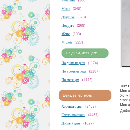
Женщине
(386)
Маме
(340)
Девушке
(373)
Подруге
(268)
Жене
(193)
Милой
(227)
По дням, месяцам:
По дням недели
(1174)
По времени года
(2187)
По месяцам
(1442)
Текст
Моя л
Хочу 
День, вечер, ночь:
Чтоб 
Моя д
Хорошего дня
(3453)
Добав
Спокойной ночи
(4457)
Добрый день
(1027)