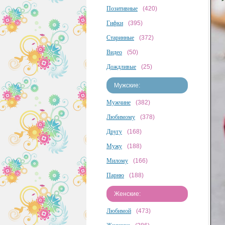
Позитивные
(420)
Гифки
(395)
Старинные
(372)
Видео
(50)
Дождливые
(25)
Мужские:
Мужчине
(382)
Любимому
(378)
Другу
(168)
Мужу
(188)
Милому
(166)
Парню
(188)
Женские:
Любимой
(473)