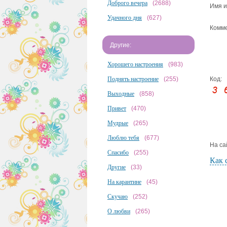
Доброго вечера
(2688)
Имя и
Удачного дня
(627)
Комме
Другие:
Хорошего настроения
(983)
Код:
Поднять настроение
(255)
Выходные
(858)
Привет
(470)
Мудрые
(265)
Люблю тебя
(677)
На са
Спасибо
(255)
Как 
Другие
(33)
На карантине
(45)
Скучаю
(252)
О любви
(265)