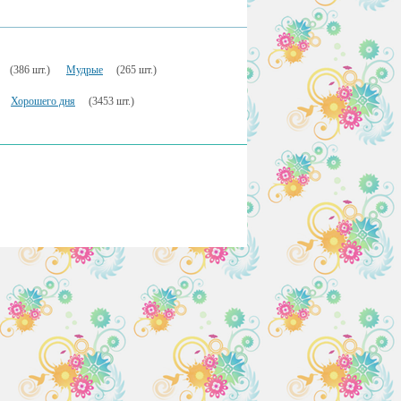
(386 шт.)
Мудрые
(265 шт.)
Хорошего дня
(3453 шт.)