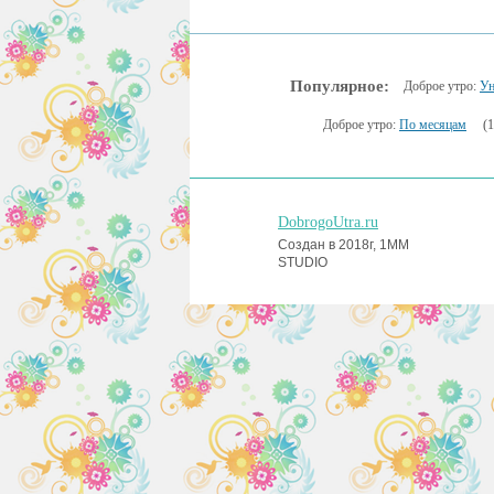
Популярное:
Доброе утро:
Ун
Доброе утро:
По месяцам
(
DobrogoUtra.ru
Создан в 2018г, 1MM
STUDIO