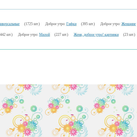
иверсальные
(1725 шт.)
Доброе утро:
Гифки
(395 шт.)
Доброе утро:
Женщине
1442 шт.)
Доброе утро:
Милой
(227 шт.)
Женя, доброе утро! картинки
(23 шт.)