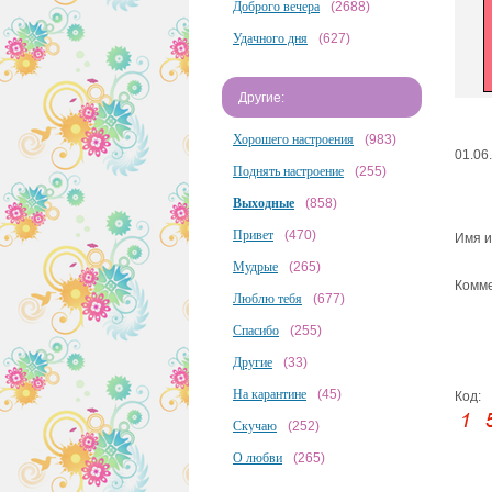
Доброго вечера
(2688)
Удачного дня
(627)
Другие:
Хорошего настроения
(983)
01.06
Поднять настроение
(255)
Выходные
(858)
Привет
(470)
Имя и
Мудрые
(265)
Комме
Люблю тебя
(677)
Спасибо
(255)
Другие
(33)
На карантине
(45)
Код:
Скучаю
(252)
О любви
(265)