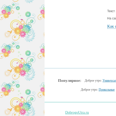
Текст
На са
Как 
Популярное:
Доброе утро:
Универса
Доброе утро:
Прикольные
DobrogoUtra.ru