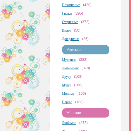
Позитивные
(420)
Гифки
(395)
Старинные
(372)
Видео
(50)
Дождливые
(25)
Мужские:
Мужчине
(382)
Любимому
(378)
Другу
(168)
Мужу
(188)
Милому
(166)
Парню
(188)
Женские:
Любимой
(473)