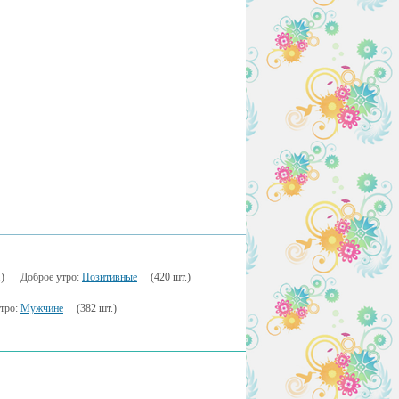
)
Доброе утро:
Позитивные
(420 шт.)
тро:
Мужчине
(382 шт.)