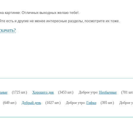
 на картинке: Отличных выходных желаю тебе!.
йте есть и другие не менее интересные разделы, посмотрите их тоже.
скачать?
льные
(1725 шт.)
Хорошего дня
(3453 шт.)
Доброе утро:
Необычные
(701 шт.
(649 шт.)
Добрый день
(1027 шт.)
Доброе утро:
Гифки
(395 шт.)
Доброе у