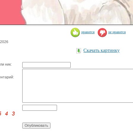
нравится
не нравится
.2026
Скачать картинку
ли ник:
нтарий: