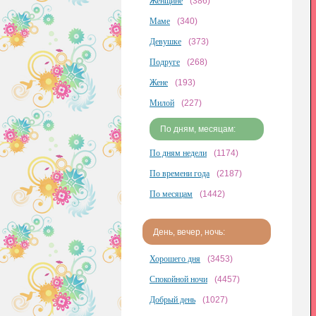
Женщине
(386)
Маме
(340)
Девушке
(373)
Подруге
(268)
Жене
(193)
Милой
(227)
По дням, месяцам:
По дням недели
(1174)
По времени года
(2187)
По месяцам
(1442)
День, вечер, ночь:
Хорошего дня
(3453)
Спокойной ночи
(4457)
Добрый день
(1027)