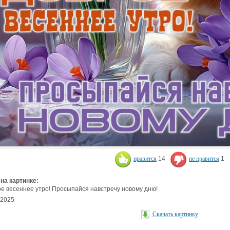
нравится
14
не нравится
1
 на картинке:
е весеннее утро! Просыпайся навстречу новому дню!
.2025
Скачать картинку