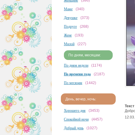
Женщине
(386)
Маме
(340)
Девушке
(373)
Подруге
(268)
Жене
(193)
Милой
(227)
По дням, месяцам:
По дням недели
(1174)
По времени года
(2187)
По месяцам
(1442)
День, вечер, ночь:
Текст
Хорошего дня
(3453)
Добро
12.03
Спокойной ночи
(4457)
Добрый день
(1027)