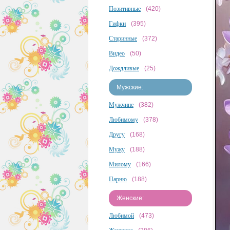
Позитивные
(420)
Гифки
(395)
Старинные
(372)
Видео
(50)
Дождливые
(25)
Мужские:
Мужчине
(382)
Любимому
(378)
Другу
(168)
Мужу
(188)
Милому
(166)
Парню
(188)
Женские:
Любимой
(473)