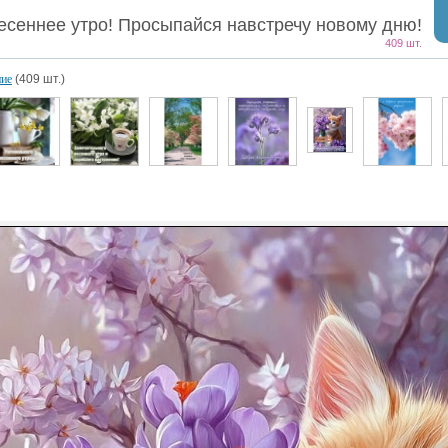
есеннее утро! Просыпайся навстречу новому дню!
409 шт.
ние
(409 шт.)