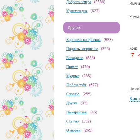
Доброго вечера
(2688)
Имя и
Удачного дня
(627)
Комме
Другие:
Хорошего настроения
(983)
Код:
Поднять настроение
(255)
Выходные
(858)
Привет
(470)
Мудрые
(265)
Люблю тебя
(677)
На са
Спасибо
(255)
Как 
Другие
(33)
На карантине
(45)
Скучаю
(252)
О любви
(265)