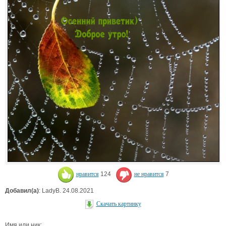
нравится
124
не нравится
7
Добавил(а)
: LadyB. 24.08.2021
Скачать картинку
Имя или ник: