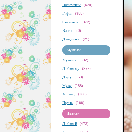
Позитивные
(420)
Гифки
(395)
Старинные
(372)
Видео
(50)
Дождливые
(25)
Мужские:
Мужчине
(382)
Любимому
(378)
Другу
(168)
Мужу
(188)
Милому
(166)
Парню
(188)
Женские:
Любимой
(473)