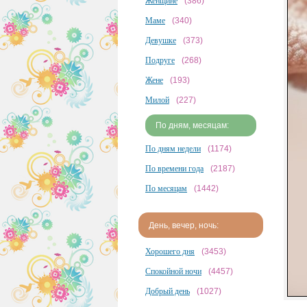
Женщине
(386)
Маме
(340)
Девушке
(373)
Подруге
(268)
Жене
(193)
Милой
(227)
По дням, месяцам:
По дням недели
(1174)
По времени года
(2187)
По месяцам
(1442)
День, вечер, ночь:
Хорошего дня
(3453)
Спокойной ночи
(4457)
Добрый день
(1027)