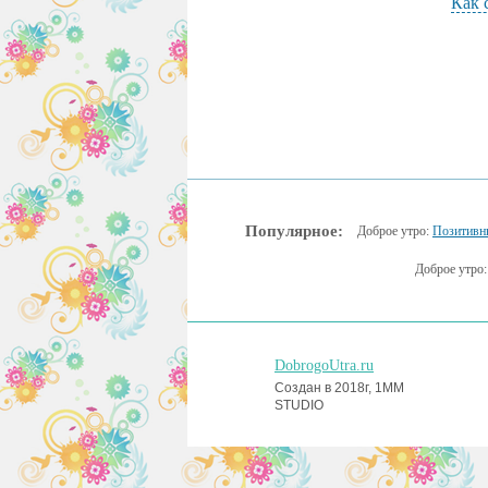
Как 
Популярное:
Доброе утро:
Позитивн
Доброе утро
DobrogoUtra.ru
Создан в 2018г, 1MM
STUDIO