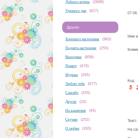
Доброго вечера
(2688)
Удачного дня
(627)
07.06
Другие:
Имя и
Хорошего настроения
(983)
Поднять настроение
(255)
Комме
Выходные
(858)
Привет
(470)
Мудрые
(265)
Код:
Люблю тебя
(677)
Спасибо
(255)
Другие
(33)
На карантине
(45)
Скучаю
(252)
Текст
О любви
(265)
На са