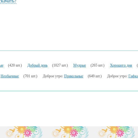
скачать?
ые
(420 шт.)
Добрый день
(1027 шт.)
Мудрые
(265 шт.)
Хорошего дня
:
Необычные
(701 шт.)
Доброе утро:
Прикольные
(649 шт.)
Доброе утро:
Гифк