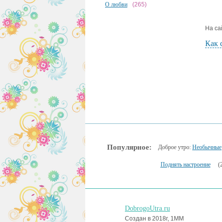
О любви
(265)
На са
Как 
Популярное:
Доброе утро:
Необычные
Поднять настроение
(
DobrogoUtra.ru
Создан в 2018г, 1MM