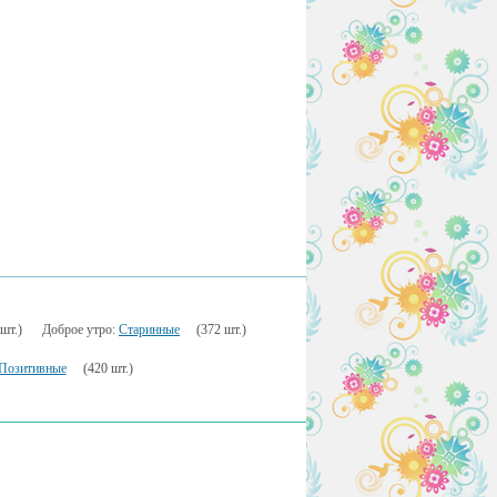
шт.)
Доброе утро:
Старинные
(372 шт.)
Позитивные
(420 шт.)