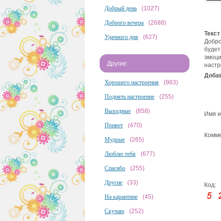
Добрый день
(1027)
Доброго вечера
(2688)
Текст
Удачного дня
(627)
Добро
будет
эмоци
Другие:
настр
Добав
Хорошего настроения
(983)
Поднять настроение
(255)
Выходные
(858)
Имя и
Привет
(470)
Комме
Мудрые
(265)
Люблю тебя
(677)
Спасибо
(255)
Другие
(33)
Код:
На карантине
(45)
Скучаю
(252)