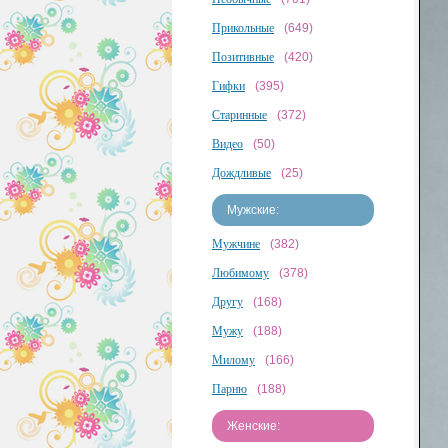
Прикольные
(649)
Позитивные
(420)
Гифки
(395)
Старинные
(372)
Видео
(50)
Дождливые
(25)
Мужские:
Мужчине
(382)
Любимому
(378)
Другу
(168)
Мужу
(188)
Милому
(166)
Парню
(188)
Женские: