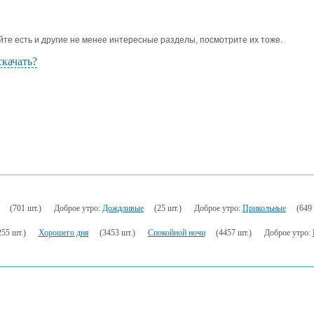
йте есть и другие не менее интересные разделы, посмотрите их тоже.
скачать?
(701 шт.)
Доброе утро:
Дождливые
(25 шт.)
Доброе утро:
Прикольные
(649 
255 шт.)
Хорошего дня
(3453 шт.)
Спокойной ночи
(4457 шт.)
Доброе утро: