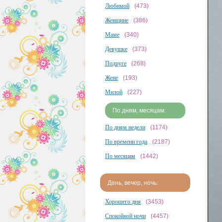
Любимой
(473)
Женщине
(386)
Маме
(340)
Девушке
(373)
Подруге
(268)
Жене
(193)
Милой
(227)
По дням, месяцам:
По дням недели
(1174)
По времени года
(2187)
По месяцам
(1442)
День, вечер, ночь:
Хорошего дня
(3453)
Спокойной ночи
(4457)