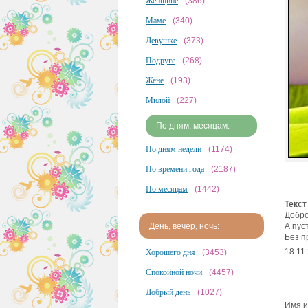
Женщине
(386)
Маме
(340)
Девушке
(373)
Подруге
(268)
Жене
(193)
Милой
(227)
По дням, месяцам:
По дням недели
(1174)
По времени года
(2187)
По месяцам
(1442)
Текст
Добро
А пус
День, вечер, ночь:
Без п
18.11
Хорошего дня
(3453)
Спокойной ночи
(4457)
Добрый день
(1027)
Имя и