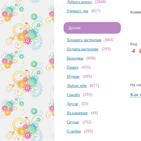
Доброго вечера
(2688)
Удачного дня
(627)
Комме
Другие:
Хорошего настроения
(983)
Код:
Поднять настроение
(255)
Выходные
(858)
Привет
(470)
Мудрые
(265)
На са
Люблю тебя
(677)
Как 
Спасибо
(255)
Другие
(33)
На карантине
(45)
Скучаю
(252)
О любви
(265)