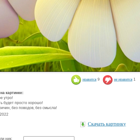
нравится
9
не нравится
1
 на картинке:
е утро!
ть будет просто хорошо!
ричин, без поводов, без смысла!
.2022
Скачать картинку
ли ник: