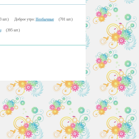
3 шт.)
Доброе утро:
Необычные
(701 шт.)
и
(395 шт.)