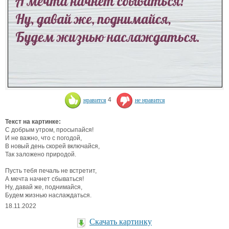
нравится
4
не нравится
Текст на картинке:
С добрым утром, просыпайся!
И не важно, что с погодой,
В новый день скорей включайся,
Так заложено природой.
Пусть тебя печаль не встретит,
А мечта начнет сбываться!
Ну, давай же, поднимайся,
Будем жизнью наслаждаться.
18.11.2022
Скачать картинку